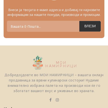
Внеси ја твојата е-маил адреса и добивај ги најновите
информации за нашите понуди, производи и промоции.
ВЛЕЗИ
Добредојдовте во МОИ НАМИРНИЦИ – вашата онлајн
продавница за врвни кулинарски состојки! Нудиме
внимателно избрана палета на производи кои ќе го
збогатат вашиот вкус и уживање во храната.