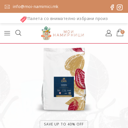
info@moi-namirnici.mk
Палета со внимателно избрани произво
0
SAVE UP TO 40% OFF