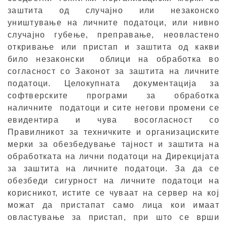
заштита од случајно или незаконско
уништување на личните податоци, или нивно
случајно губење, преправање, неовлaстено
откривање или пристап и заштита од какви
било незаконски облици на обработка во
согласност со Законот за заштита на личните
податоци. Целокупната документација за
софтверските програми за обработка
наличните податоци и сите негови промени се
евидентира и чува восогласност со
Правилникот за техничките и организациските
мерки за обезбедување тајност и заштита на
обработката на лични податоци на Дирекцијата
за заштита на личните податоци. За да се
обезбеди сигурност на личните податоци на
корисникот, истите се чуваат на сервер на кој
можат да пристапат само лица кои имаат
овластување за пристап, при што се врши