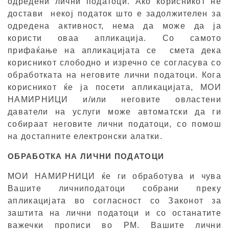
одредени лични податоци. Ако корисникот не
достави некој податок што е задолжителен за
одредена активност, нема да може да ја
користи оваа апликација. Со самото
прифаќање на апликацијата се смета дека
корисникот слободно и изречно се согласува со
обработката на неговите лични податоци. Кога
корисникот ќе ја посети апликацијата, МОИ
НАМИРНИЦИ и/или неговите овластени
даватели на услуги може автоматски да ги
собираат неговите лични податоци, со помош
на достапните електронски алатки.
ОБРАБОТКА НА ЛИЧНИ ПОДАТОЦИ
МОИ НАМИРНИЦИ ќе ги обработува и чува
Вашите личниподатоци собрани преку
апликацијата во согласност со Законот за
заштита на лични податоци и со останатите
важечки прописи во РМ. Вашите лични