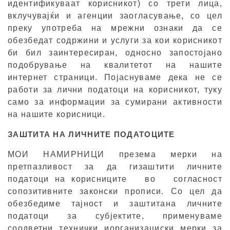
идентификуваат корисникот) со трети лица,
вклучувајќи и агенции заогласување, со цел
преку употреба на мрежни ознаки да се
обезбедат содржини и услуги за кои корисникот
би бил заинтересиран, односно запостојано
подобрување на квалитетот на нашите
интернет страници. Појаснуваме дека не се
работи за лични податоци на корисникот, туку
само за информации за сумирани активности
на нашите корисници.
ЗАШТИТА НА ЛИЧНИТЕ ПОДАТОЦИТЕ
МОИ НАМИРНИЦИ презема мерки на
претпазливост за да гизаштити личните
податоци на корисниците во согласност
сопозитивните законски прописи. Со цел да
обезбедиме тајност и заштитана личните
податоци за субјектите, применуваме
соодветни технички иорганизациски мерки за