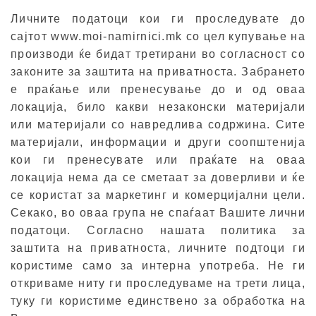
Личните податоци кои ги проследувате до
сајтот www.moi-namirnici.mk со цел купување на
производи ќе бидат третирани во согласност со
законите за заштита на приватноста. Забрането
е праќање или пренесување до и од оваа
локација, било какви незаконски материјали
или материјали со навредлива содржина. Сите
материјали, информации и други соопштенија
кои ги пренесувате или праќате на оваа
локација нема да се сметаат за доверливи и ќе
се користат за маркетинг и комерцијални цели.
Секако, во оваа група не спаѓаат Вашите лични
податоци. Согласно нашата политика за
заштита на приватноста, личните подтоци ги
користиме само за интерна употреба. Не ги
откриваме ниту ги проследуваме на трети лица,
туку ги користиме единствено за обработка на