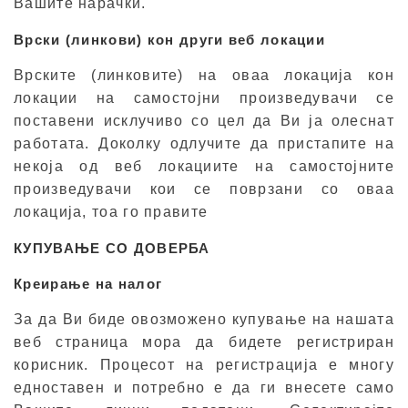
Вашите нарачки.
Врски (линкови) кон други веб локации
Врските (линковите) на оваа локација кон
локации на самостојни произведувачи се
поставени исклучиво со цел да Ви ја олеснат
работата. Доколку одлучите да пристапите на
некоја од веб локациите на самостојните
произведувачи кои се поврзани со оваа
локација, тоа го правите
КУПУВАЊЕ СО ДОВЕРБА
Креирање на налог
За да Ви биде овозможено купување на нашата
веб страница мора да бидете регистриран
корисник. Процесот на регистрација е многу
едноставен и потребно е да ги внесете само