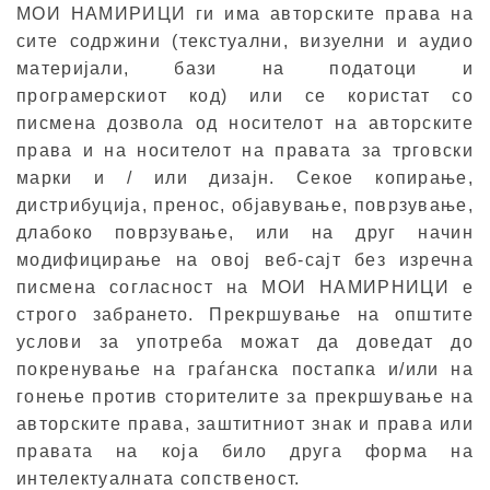
МОИ НАМИРИЦИ ги има авторските права на
сите содржини (текстуални, визуелни и аудио
материјали, бази на податоци и
програмерскиот код) или се користат со
писмена дозвола од носителот на авторските
права и на носителот на правата за трговски
марки и / или дизајн. Секое копирање,
дистрибуција, пренос, објавување, поврзување,
длабоко поврзување, или на друг начин
модифицирање на овој веб-сајт без изречна
писмена согласност на МОИ НАМИРНИЦИ е
строго забрането. Прекршување на општите
услови за употреба можат да доведат до
покренување на граѓанска постапка и/или на
гонење против сторителите за прекршување на
авторските права, заштитниот знак и права или
правата на која било друга форма на
интелектуалната сопственост.