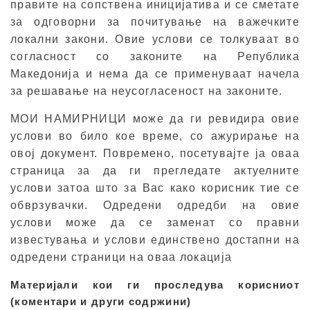
правите на сопствена иницијатива и се сметате
за одговорни за почитување на важечките
локални закони. Овие услови се толкуваат во
согласност со законите на Република
Македонија и нема да се применуваат начела
за решавање на неусогласеност на законите.
МОИ НАМИРНИЦИ може да ги ревидира овие
услови во било кое време, со ажурирање на
овој документ. Повремено, посетувајте ја оваа
страница за да ги прегледате актуелните
услови затоа што за Вас како корисник тие се
обврзувачки. Одредени одредби на овие
услови може да се заменат со правни
известувања и услови единствено достапни на
одредени страници на оваа локација
Материјали кои ги проследува корисниот
(коментари и други содржини)