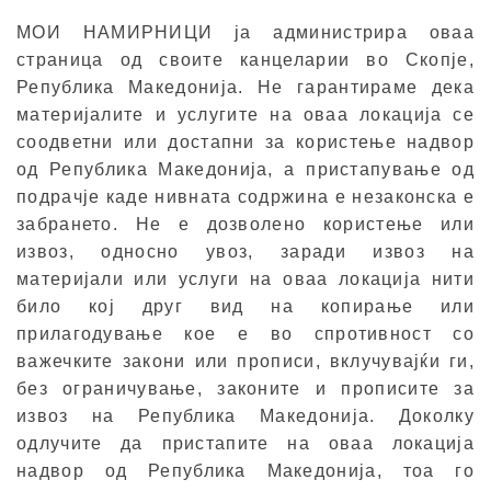
МОИ НАМИРНИЦИ ја администрира оваа
страница од своите канцеларии во Скопје,
Република Македонија. Не гарантираме дека
материјалите и услугите на оваа локација се
соодветни или достапни за користење надвор
од Република Македонија, а пристапување од
подрачје каде нивната содржина е незаконска е
забрането. Не е дозволено користење или
извоз, односно увоз, заради извоз на
материјали или услуги на оваа локација нити
било кој друг вид на копирање или
прилагодување кое е во спротивност со
важечките закони или прописи, вклучувајќи ги,
без ограничување, законите и прописите за
извоз на Република Македонија. Доколку
одлучите да пристапите на оваа локација
надвор од Република Македонија, тоа го