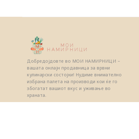
Добредојдовте во МОИ НАМИРНИЦИ –
вашата онлајн продавница за врвни
кулинарски состојки! Нудиме внимателно
избрана палета на производи кои ќе го
збогатат вашиот вкус и уживање во
храната.
МОИ НАМИРНИЦИ © 2026, Овозможено од
C
задржани