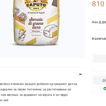
810
Без ДДВ
Количи
Д
 мелено пченично брашно добиено од средниот дел на
 идеално за свежи тестенини, за растегнување на
 при месење, за крцкавост на кората и за тврдо
ен леб