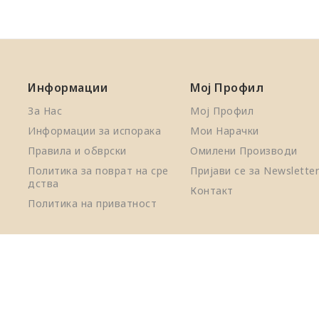
Информации
Мој Профил
За Нас
Мој Профил
Информации за испорака
Мои Нарачки
Правила и обврски
Омилени Производи
Политика за поврат на сре
Пријави се за Newsletter
дства
Контакт
Политика на приватност
. Сите права
lickUpConnect