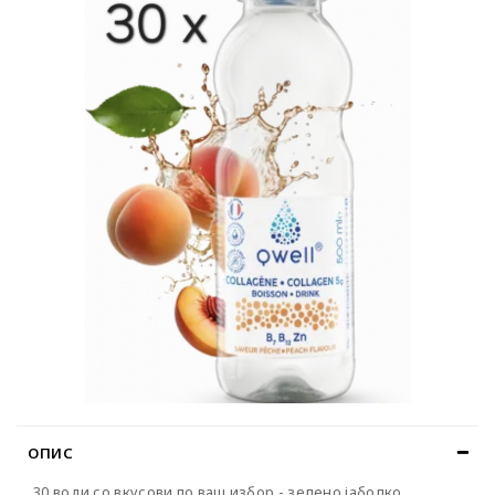
ОПИС
30 води со вкусови по ваш избор - зелено јаболко,